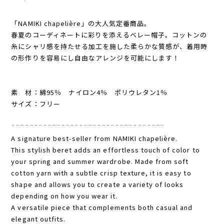
¥7,150
「NAMIKI chapelière」の大人気定番商品。
春夏のコーディネートに彩りを添えるベレー帽子。コットンの
糸にシャリ感を持たせる加工を施した柔らかな質感が、着用時
の形作りを容易にし自由なアレンジを可能にします！
素 材：綿95％ ナイロン4％ ポリウレタン1％
サイズ：フリー
¨¨¨¨¨¨¨¨¨¨¨¨¨¨¨¨¨¨¨¨¨¨¨¨¨¨¨¨¨¨¨¨¨¨
A signature best-seller from NAMIKI chapelière.
This stylish beret adds an effortless touch of color to
your spring and summer wardrobe. Made from soft
cotton yarn with a subtle crisp texture, it is easy to
shape and allows you to create a variety of looks
depending on how you wear it.
A versatile piece that complements both casual and
elegant outfits.