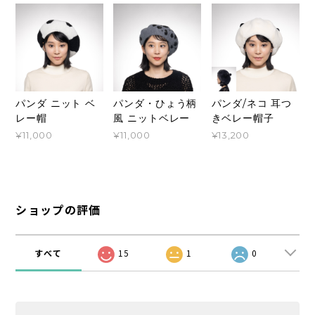
パンダ ニット ベ
パンダ・ひょう柄
パンダ/ネコ 耳つ
レー帽
風 ニットベレー
きベレー帽子
¥11,000
¥11,000
¥13,200
ショップの評価
すべて
15
1
0