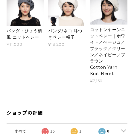
コットンヤーンニ
パンダ・ひょう柄
パンダ/ネコ 耳つ
ットベレー｜ホワ
風 ニットベレー
きベレー帽子
イト／ベージュ／
¥11,000
¥13,200
ブラック／グリー
ン／ネイビー／ブ
ラウン
Cotton Yarn
Knit Beret
¥7,150
ショップの評価
すべて
15
1
0